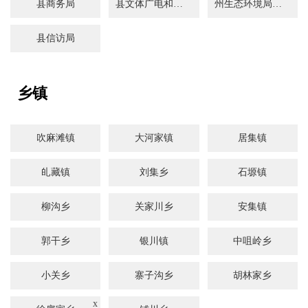
县商务局
县文体广电和旅游局
州生态环境局积石山分局
县信访局
乡镇
吹麻滩镇
大河家镇
居集镇
癿藏镇
刘集乡
石塬镇
柳沟乡
关家川乡
安集镇
郭干乡
银川镇
中咀岭乡
小关乡
寨子沟乡
胡林家乡
x