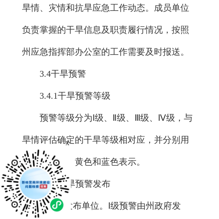
旱情、灾情和抗旱应急工作动态。成员单位
负责掌握的干旱信息及职责履行情况，按照
州应急指挥部办公室的工作需要及时报送。
3.4干旱预警
3.4.1干旱预警等级
预警等级分为Ⅰ级、Ⅱ级、Ⅲ级、Ⅳ级，与
旱情评估确定的干旱等级相对应，并分别用
x
红色、橙色、黄色和蓝色表示。
3.4.2干旱预警发布
1.预警发布单位。Ⅰ级预警由州政府发