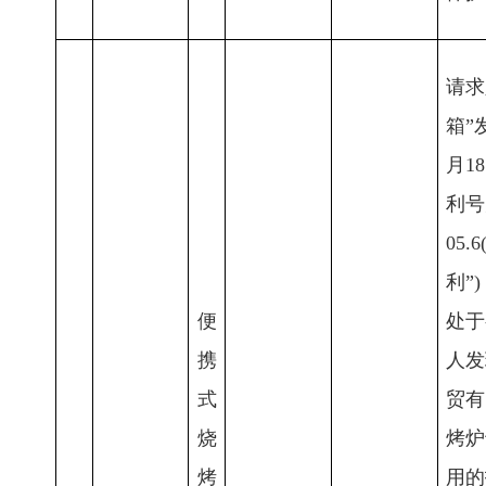
请求
箱”
月1
利号为
05
利”
便
处于
携
人发
式
贸有
烧
烤炉
烤
用的