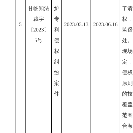
甘临知法
炉
了请
裁字
专
权，
5
2023.03.13
2023.06.16
〔2023〕
利
监督
5号
侵
处。
权
现场
纠
定，
纷
侵权
案
原则
件
的技
覆盖
范围
合海