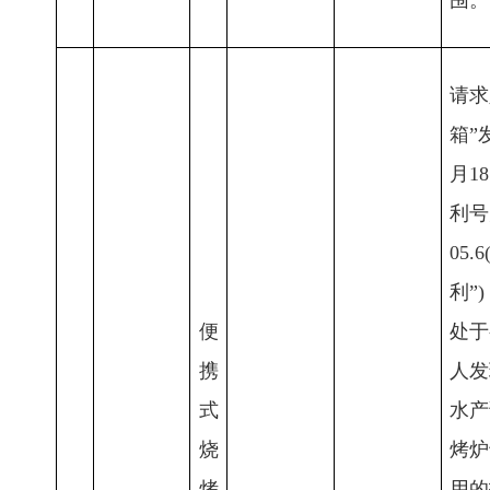
请求
箱”
月1
利号为
05
利”
便
处于
携
人发
式
水产
烧
烤炉
烤
用的