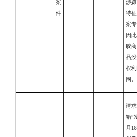
案
涉嫌
件
特征
案专
因此
胶商
品没
权利
围。
请求
箱”
月1