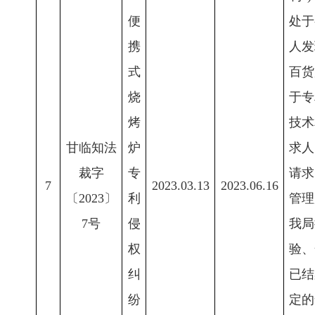
便
处于
携
人发
式
百货
烧
于专
烤
技术
甘临知法
炉
求人
裁字
专
请求
7
2023.03.13
2023.06.16
〔2023〕
利
管理
7号
侵
我局
权
验、
纠
已结
纷
定的