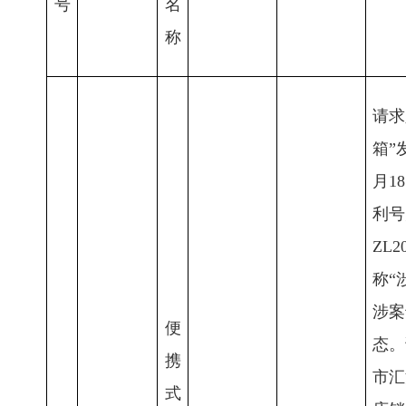
号
名
称
请求
箱”
月1
利号
ZL2
称“
涉案
便
态。
携
市汇
式