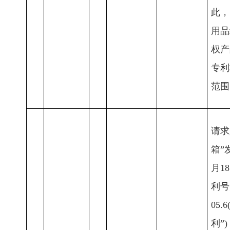
此，
用品
权产
专利
范围
请求
箱”
月1
利号为
05
利”