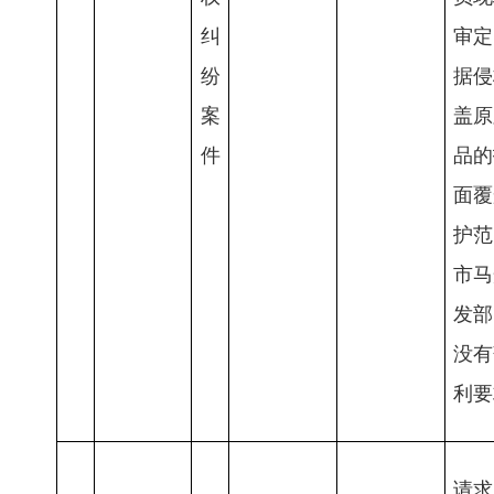
纠
审定
纷
据侵
案
盖原
件
品的
面覆
护范
市马
发部
没有
利要
请求