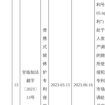
利号为
05
利”
便
处于
携
人发
式
产调
烧
的烧
烤
所使
甘临知法
炉
侵犯
裁字
专
专利
13
2023.03.13
2023.06.16
〔2023〕
利
市场
13号
侵
调处