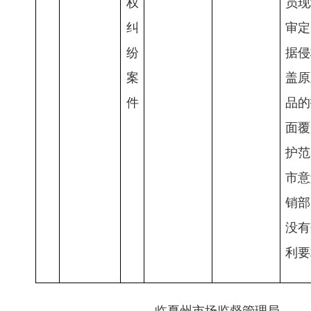
权
员现
纠
审定
纷
据侵
案
盖原
件
品的
面覆
护范
市意
销部
没有
利要
临夏州市场监督管理局