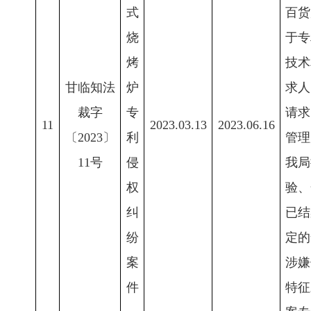
式
百货
烧
于专
烤
技术
甘临知法
炉
求人
裁字
专
请求
11
2023.03.13
2023.06.16
〔2023〕
利
管理
11号
侵
我局
权
验、
纠
已结
纷
定的
案
涉嫌
件
特征