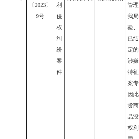
〔2023〕
利
管理
9号
侵
我局
权
验、
纠
已结
纷
定的
案
涉嫌
件
特征
案专
因此
货商
品没
权利
围。