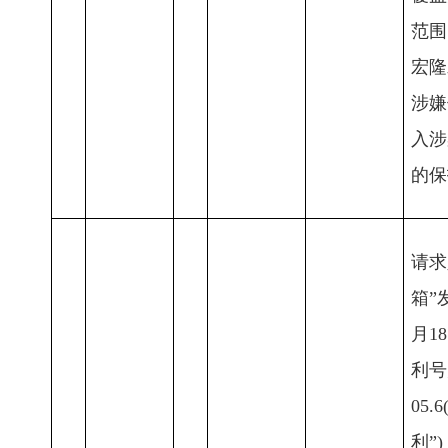
范围
宏隆
涉嫌
入涉
的保
请求
箱”
月1
利号为
05
利”