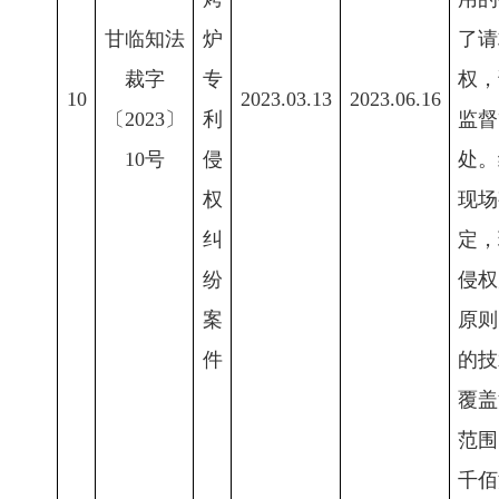
甘临知法
炉
了请
裁字
专
权，
10
2023.03.13
2023.06.16
〔2023〕
利
监督
10号
侵
处。
权
现场
纠
定，
纷
侵权
案
原则
件
的技
覆盖
范围
千佰