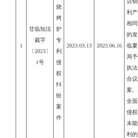
店销
烧
利产
烤
相同
甘临知法
炉
的发
裁字
专
1
2023.03.13
2023.06.16
临夏
〔2023〕
利
局予
1号
侵
执法
权
合议
纠
案。
纷
全面
案
侵权
件
未能
利的