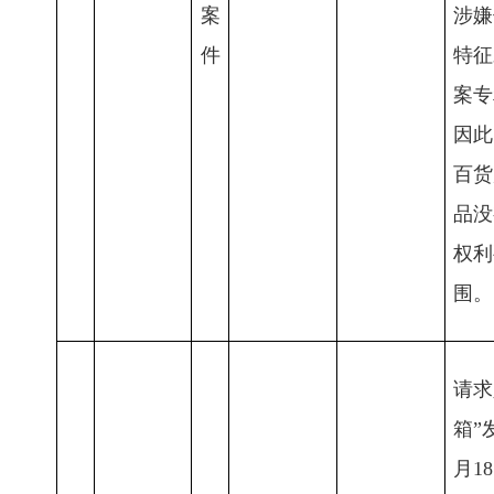
案
涉嫌
件
特征
案专
因此
百货
品没
权利
围。
请求
箱”
月1