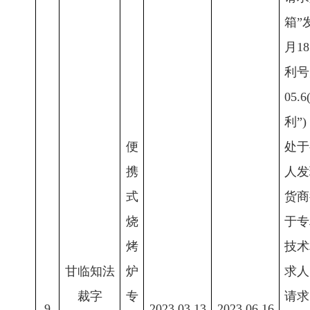
箱”
月1
利号为
05
利”
便
处于
携
人发
式
货商
烧
于专
烤
技术
甘临知法
炉
求人
裁字
专
请求
9
2023.03.13
2023.06.16