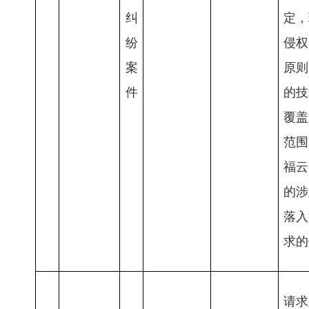
纠
定，
纷
侵权
案
原则
件
的技
覆盖
范围
福云
的涉
落入
求的
请求