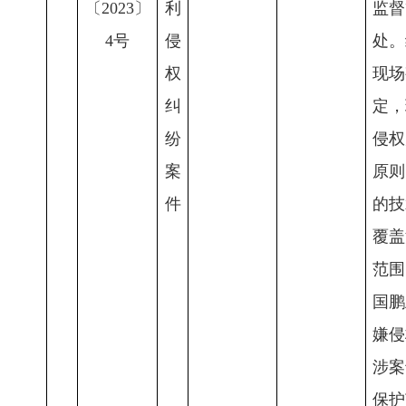
〔2023〕
利
监督
4号
侵
处。
权
现场
纠
定，
纷
侵权
案
原则
件
的技
覆盖
范围
国鹏
嫌侵
涉案
保护