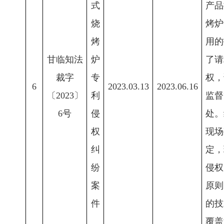
式
产品
烧
烤炉
烤
用的
甘临知法
炉
了请
裁字
专
权，
6
2023.03.13
2023.06.16
〔2023〕
利
监督
6号
侵
处。
权
现场
纠
定，
纷
侵权
案
原则
件
的技
覆盖