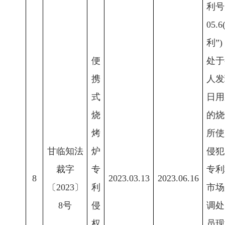
利号为
05
利”
便
处于
携
人发
式
日用
烧
的烧
烤
所使
甘临知法
炉
侵犯
裁字
专
专利
8
2023.03.13
2023.06.16
〔2023〕
利
市场
8号
侵
调处
权
员现