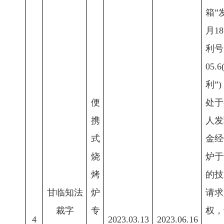
箱”
月1
利号为
05
利”
便
处于
携
人发
式
金经
烧
炉于
烤
的技
甘临知法
炉
请求
裁字
专
权，
4
2023.03.13
2023.06.16