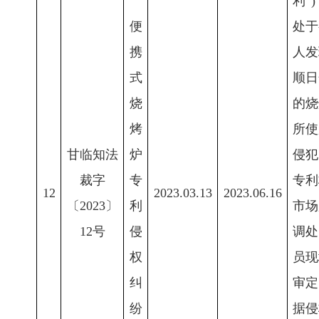
利”
便
处于
携
人发
式
顺日
烧
的烧
烤
所使
甘临知法
炉
侵犯
裁字
专
专利
12
2023.03.13
2023.06.16
〔2023〕
利
市场
12号
侵
调处
权
员现
纠
审定
纷
据侵