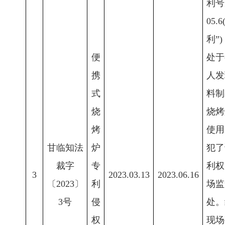
利号为
05
利”
便
处于
携
人发
式
料制
烧
烧烤
烤
使用
甘临知法
炉
犯了
裁字
专
利权
3
2023.03.13
2023.06.16
〔2023〕
利
场监
3号
侵
处。
权
现场