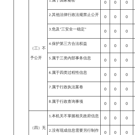
属于国家秘密
1.
0
0
0
其他法律行政法规禁止公开
2.
0
0
0
危及
三安全一稳定
3.
“
”
0
0
0
保护第三方合法权益
4.
0
0
0
（三）不
予公开
属于三类内部事务信息
5.
0
0
0
属于四类过程性信息
6.
0
0
0
属于行政执法案卷
7.
0
0
0
属于行政查询事项
8.
0
0
0
本机关不掌握相关政府信息
1.
0
0
0
（四）无
没有现成信息需要另行制作
2.
0
0
0