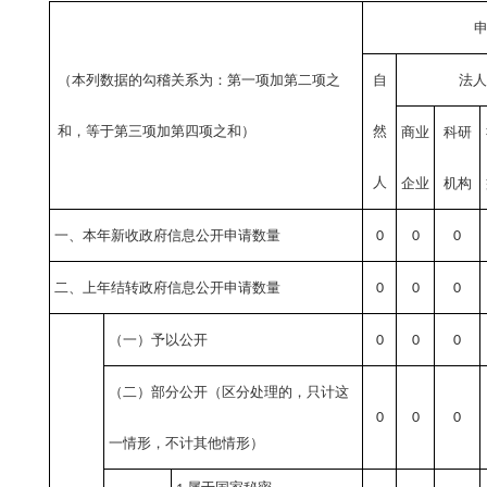
（本列数据的勾稽关系为：第一项加第二项之
自
法
和，等于第三项加第四项之和）
然
商业
科研
人
企业
机构
一、本年新收政府信息公开申请数量
0
0
0
二、上年结转政府信息公开申请数量
0
0
0
（一）予以公开
0
0
0
（二）部分公开
（区分处理的，只计这
0
0
0
一情形，不计其他情形）