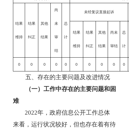
尚
未经复议直接起诉
结果
结果
其他
未
总
结果
结果
其他
尚未
总
维持
纠正
结果
审
计
维持
纠正
结果
审结
计
结
0
0
0
0
0
0
0
0
0
0
五、存在的主要问题及改进情况
（一）工作中存在的主要问题和困
难
2022年，政府信息公开工作总体
来看，运行状况较好，但也存在着有待