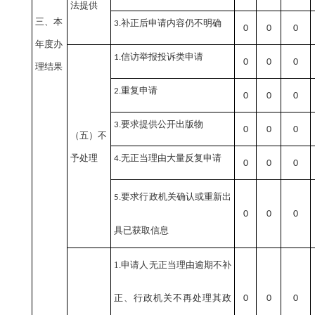
法提供
三、本
补正后申请内容仍不明确
3.
0
0
0
年度办
信访举报投诉类申请
1.
0
0
0
理结果
重复申请
2.
0
0
0
要求提供公开出版物
3.
0
0
0
（五）不
予处理
无正当理由大量反复申请
4.
0
0
0
要求行政机关确认或重新出
5.
0
0
0
具已获取信息
1.申请人无正当理由逾期不补
正、行政机关不再处理其政
0
0
0