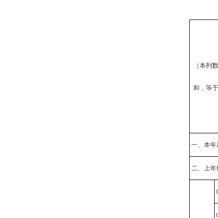
（本列
和，等
一、本年
二、上年