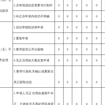
2.没有现成信息需要另行制作
0
0
0
0
0
法提供
3.补正后申请内容仍不明确
0
0
0
0
0
1.信访举报投诉类申请
0
0
0
0
0
2.重复申请
0
0
0
0
0
（五）不
3.要求提供公开出版物
0
0
0
0
0
予处理
4.无正当理由大量反复申请
0
0
0
0
0
5.要求行政机关确认或重新出
具已获取信息
0
0
0
0
0
1.申请人无正当理由逾期不补
正、行政机关不再处理其政府
0
0
0
0
0