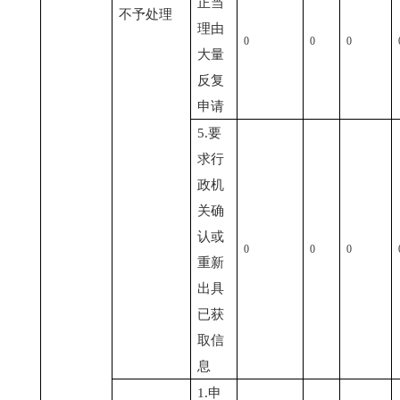
正当
不予处理
理由
0
0
0
大量
反复
申请
5.要
求行
政机
关确
认或
0
0
0
重新
出具
已获
取信
息
1.申