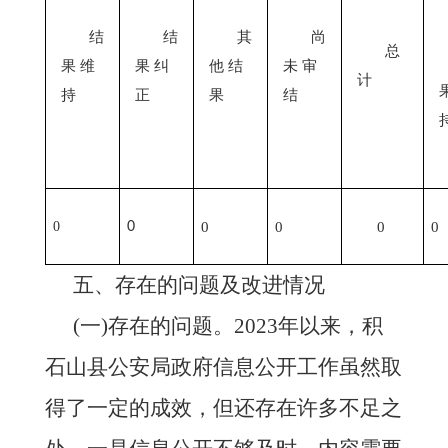
结
结
其
尚
总
果
维
果
纠
他
结
未
审
计
持
正
果
结
0
0
0
0
0
0
五、存在的问题及改进情况
(一)存在的问题。
202
3
年以来，
积
石山县
公安局政府信息公开工作虽然取
得了一定的成效，但还存在许多不足之