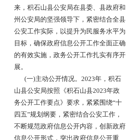
来，
积石山县
公安局在
县
委、
县
政府和
州
公安
局
的坚强领导下，紧密结合全
县
公安工作实际，以提升为民服务水平为
目标，确保
政府信息公开工作
全面正确
的有效实施，政务公开工作扎实有序开
展。
(一)主动公开情况。
202
3
年，
积石
山县
公安局按照《
积石山县
202
3
年政
务公开工作要点》要求，紧紧围绕
“十
四五”规划纲要，紧密结合公安工作，
不断规范政府信息公开内容，创新政府
信息公开形式，突出政府信息公开重