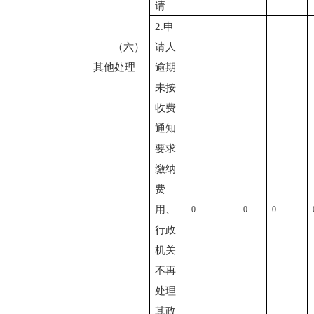
请
2.申
（六）
请人
其他处理
逾期
未按
收费
通知
要求
缴纳
费
用、
0
0
0
行政
机关
不再
处理
其政