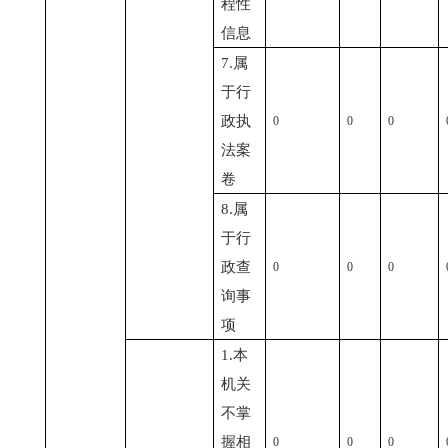
程性
信息
7.属
于行
政执
0
0
0
法案
卷
8.属
于行
政查
0
0
0
询事
项
1.本
机关
不掌
握相
0
0
0