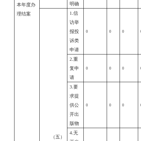
明确
本年度办
1.信
理结案
访举
报投
0
0
0
诉类
申请
2.重
复申
0
0
0
请
3.要
求提
供公
0
0
0
开出
版物
4.无
（五）