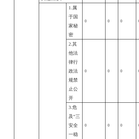
1.属
于国
0
0
0
家秘
密
2.其
他法
律行
政法
0
0
0
规禁
止公
开
3.危
及“三
安全
0
0
0
一稳