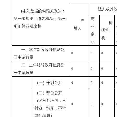
法人或其
(本列数据的勾稽关系为：
第一项加第二项之和
,
等于第三
商
自
科
项加第四项之和
业
然人
研机
企
构
业
一、本年新收政府信息公
0
0
0
开申请数量
二、上年结转政府信息公
0
0
0
开申请数量
（一）予以公开
0
0
0
（二）部分公开
（区分处理的，只
0
0
0
计这一情形，不计
其他情形）