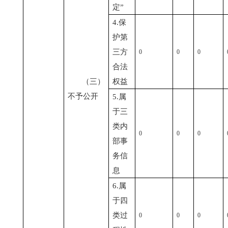
定”
4.保
护第
三方
0
0
0
合法
（三）
权益
不予公开
5.属
于三
类内
0
0
0
部事
务信
息
6.属
于四
类过
0
0
0