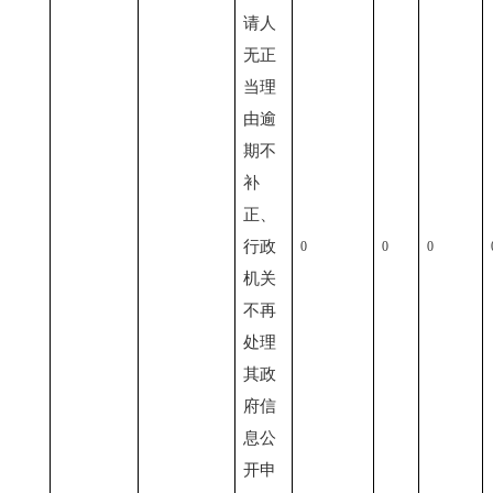
请人
无正
当理
由逾
期不
补
正、
行政
0
0
0
机关
不再
处理
其政
府信
息公
开申