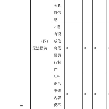
关政
府信
息
2.没
有现
（四）
成信
无法提供
息需
0
0
0
要另
行制
作
3.补
正后
申请
0
0
0
内容
仍不
三