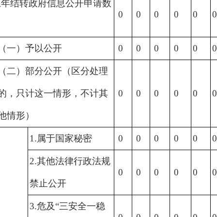
上年结转政府信息公开申请数
0
0
0
0
0
（一）予以公开
0
0
0
0
0
（二）部分公开（区分处理
的，只计这一情形，不计其
0
0
0
0
0
他情形）
1.属于国家秘密
0
0
0
0
0
2.其他法律行政法规
0
0
0
0
0
禁止公开
3.危及“三安全一稳