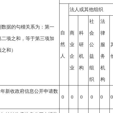
法人或其他组织
社
法
列数据的勾稽关系为：第一
自
商
科
会
律
第二项之和，等于第三项加
然
业
研
公
服
项之和）
人
企
机
益
务
业
构
组
机
织
构
本年新收政府信息公开申请数
0
0
0
0
0