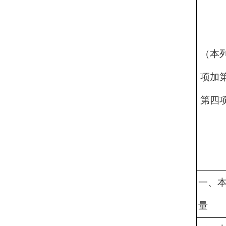
（本
项加
第四
一、
量