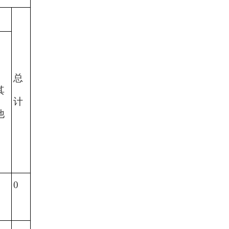
总
其
计
他
0
0