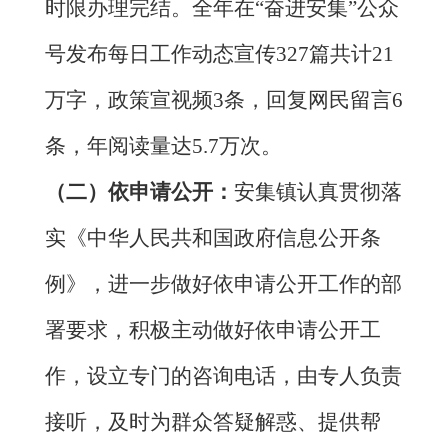
时限办理完结。全年在“奋进安集”公众
号发布每日
工作动态宣传
327
篇共计
21
万字
，
政策宣视频
3
条
，
回复网民留言
6
条，
年阅读量达
5.7
万次。
（二）依申请公开
：
安集镇认真贯彻落
实《中华人民共和国政府信息公开条
例》，进一步做好依申请公开工作的部
署要求，积极主动做好依申请公开工
作，
设立专门的咨询电话，由专人负责
接听，及时为群众答疑解惑、提供帮