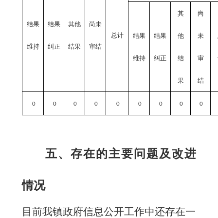
其
尚
结果
结果
其他
尚未
总计
结果
结果
他
未
维持
纠正
结果
审结
维持
纠正
结
审
果
结
0
0
0
0
0
0
0
0
0
五、存在的主要问题及改进
情况
目前我镇政府信息公开工作中还存在一