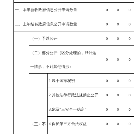
一、本年新收政府信息公开申请数量
0
0
0
二、上年结转政府信息公开申请数量
0
0
0
（一）予以公开
0
0
0
（二）部分公开
（区分处理的，只计这
0
0
0
一情形，不计其他情形）
1.属于国家秘密
0
0
0
2.其他法律行政法规禁止公开
0
0
0
3.危及“三安全一稳定”
0
0
0
4.保护第三方合法权益
（三）不
0
0
0