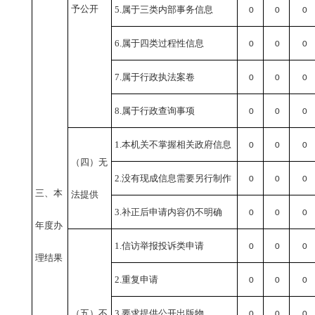
予公开
5.属于三类内部事务信息
0
0
0
6.属于四类过程性信息
0
0
0
7.属于行政执法案卷
0
0
0
8.属于行政查询事项
0
0
0
1.本机关不掌握相关政府信息
0
0
0
（四）无
2.没有现成信息需要另行制作
0
0
0
三、本
法提供
3.补正后申请内容仍不明确
0
0
0
年度办
1.信访举报投诉类申请
0
0
0
理结果
2.重复申请
0
0
0
（五）不
3.要求提供公开出版物
0
0
0