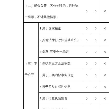
（二）部分公开
（区分处理的，只计这
0
0
0
一情形，不计其他情形）
1.属于国家秘密
0
0
0
2.其他法律行政法规禁止公开
0
0
0
3.危及“三安全一稳定”
0
0
0
4.保护第三方合法权益
（三）不
0
0
0
予公开
5.属于三类内部事务信息
0
0
0
6.属于四类过程性信息
0
0
0
7.属于行政执法案卷
0
0
0