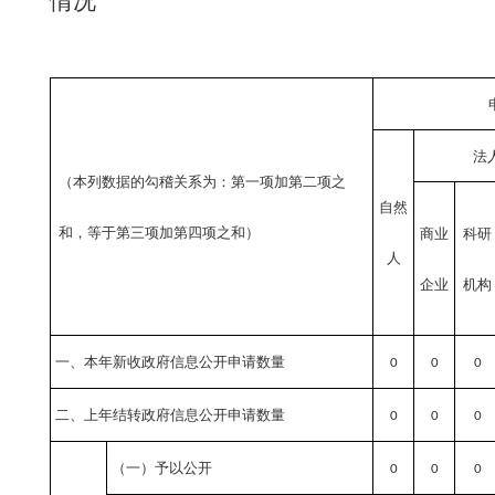
情况
法
（本列数据的勾稽关系为：第一项加第二项之
自然
和，等于第三项加第四项之和）
商业
科研
人
企业
机构
一、本年新收政府信息公开申请数量
0
0
0
二、上年结转政府信息公开申请数量
0
0
0
（一）予以公开
0
0
0