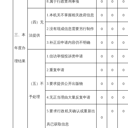
8.属于行政查询事项
0
0
0
1.本机关不掌握相关政府信息
0
0
0
（四）无
2.没有现成信息需要另行制作
0
0
0
三、本
法提供
3.补正后申请内容仍不明确
0
0
0
年度办
1.信访举报投诉类申请
0
0
0
理结果
2.重复申请
0
0
0
（五）不
3.要求提供公开出版物
0
0
0
予处理
4.无正当理由大量反复申请
0
0
0
5.要求行政机关确认或重新出
0
0
0
具已获取信息