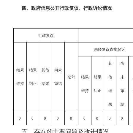
四、政府信息公开行政复议、行政诉讼情况
行政复议
未经复议直接起诉
其
尚
结果
结果
其他
尚未
总计
结果
结果
他
未
维持
纠正
结果
审结
维持
纠正
结
审
果
结
0
0
0
0
0
0
0
0
0
五、存在的主要问题及改进情况