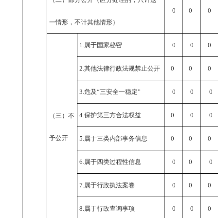
0
0
0
一情形，不计其他情形）
1.属于国家秘密
0
0
0
2.其他法律行政法规禁止公开
0
0
0
3.危及“三安全一稳定”
0
0
0
4.保护第三方合法权益
0
0
0
（三）不
予公开
5.属于三类内部事务信息
0
0
0
6.属于四类过程性信息
0
0
0
7.属于行政执法案卷
0
0
0
8.属于行政查询事项
0
0
0