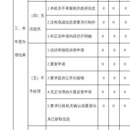
1.本机关不掌握相关政府信息
0
0
0
（四）无
2.没有现成信息需要另行制作
0
0
0
三、本
法提供
3.补正后申请内容仍不明确
0
0
0
年度办
1.信访举报投诉类申请
0
0
0
理结果
2.重复申请
0
0
0
（五）不
3.要求提供公开出版物
0
0
0
予处理
4.无正当理由大量反复申请
0
0
0
5.要求行政机关确认或重新出
0
0
0
具已获取信息