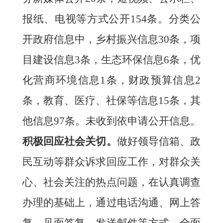
报纸、电视等方式公开
154
条。分类公
开政府信息中，乡村振兴信息
30
条，项
目建设信息
3
条，生态环保信息
6
条，优
化营商环境信息
1
条，财政预算信息
2
条，教育、医疗、
社保
等信息
15条
，其
他信息
97
条。
未收到
依申请公开
信息
。
积极回应社会关切。
做好领导信箱、政
民互动等群众诉求回应工作，对群众关
心、社会关注的热点问题，在认真调查
办理的基础上，通过电话沟通、网上答
复、见面答复、发送邮件等方式，全面