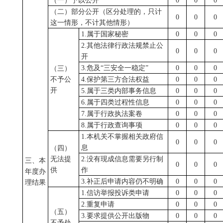
（一）予以公开
0
0
0
（二）部分公开（区分处理的，只计
0
0
0
这一情形，不计其他情形）
1.属于国家秘密
0
0
0
2.其他法律行政法规禁止公
0
0
0
开
3.危及
“
三安全一稳定
”
0
0
0
（三）
不予公
4.保护第三方合法权益
0
0
0
开
5.属于三类内部事务信息
0
0
0
6.属于四类过程性信息
0
0
0
7.属于行政执法案卷
0
0
0
8.属于行政查询事项
0
0
0
1.本机关不掌握相关政府信
0
0
0
息
（四）
无法提
2.没有现成信息需要另行制
三、本
0
0
0
供
作
年度办
3.补正后申请内容仍不明确
0
0
0
理结果
1.信访举报投诉类申请
0
0
0
2.重复申请
0
0
0
（五）
3.要求提供公开出版物
0
0
0
不予处