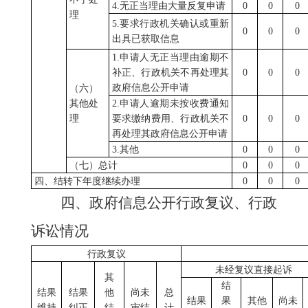
4.无正当理由大量反复申请
0
0
0
理
5.要求行政机关确认或重新
0
0
0
出具已获取信息
1.申请人无正当理由逾期不
补正、行政机关不再处理其
0
0
0
政府信息公开申请
（六）
其他处
2.申请人逾期未按收费通知
理
要求缴纳费用、行政机关不
0
0
0
再处理其政府信息公开申请
3.其他
0
0
0
（七）总计
0
0
0
四、结转下年度继续办理
0
0
0
四、政府信息公开行政复议、行政
诉讼情况
行政复议
未经复议直接起诉
其
结
结果
结果
他
尚未
总
结果
果
其他
尚未
维持
纠正
结
审结
计