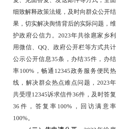
细致解释政策法规，及时向群众公开结
果，切实解决舆情背后的实际问题，维
护政府公信力。
202
3
年共
徐扈家乡利
用微信、
QQ、政府公开栏等方式共计
办结
35
件，办结
公示公开信息
35
条
，
率
100%，畅通12345政务服务便民热
线，解决群众热点难点问题，202
3
年
共受理
12345诉求信件
36
件，及时答复
36
件，答复率
100
%，回访满意率
100%。