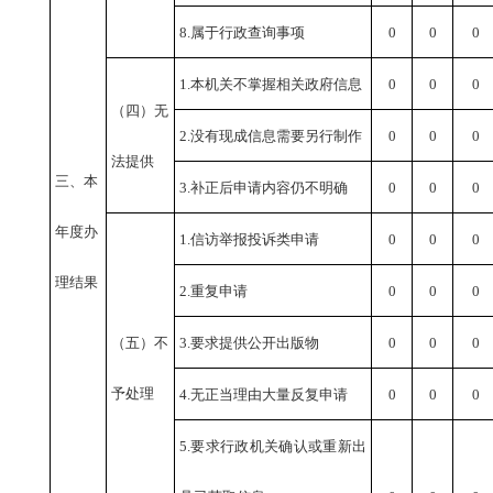
8.属于行政查询事项
0
0
0
1.本机关不掌握相关政府信息
0
0
0
（四）无
2.没有现成信息需要另行制作
0
0
0
法提供
三、本
3.补正后申请内容仍不明确
0
0
0
年度办
1.信访举报投诉类申请
0
0
0
理结果
2.重复申请
0
0
0
（五）不
3.要求提供公开出版物
0
0
0
予处理
4.无正当理由大量反复申请
0
0
0
5.要求行政机关确认或重新出