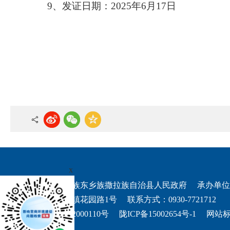
9
、
发证日期：
2025年
6
月
17
日
x
权所有：积石山保安族东乡族撒拉族自治县人民政府
承办单位
址：积石山县吹麻滩镇花园路1号
联系方式：0930-7721712
甘公网安备 62292702000110号
陇ICP备15002654号-1
网站标识
点地图