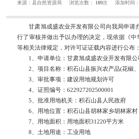
来源：县自然资源局
浏览次数：
189
次
添加时间：202
甘肃旭成盛农业开发有限公司向我局申请
行了审核并做出予以办理的决定，现依据《中
等相关法律规定，对许可证证载内容进行公布
1
、
申请单位：甘肃旭成盛农业开发有限公
2
、
项目名称：积石山县振兴农产品
(花椒
3
、
审批事项：建设用地规划许可
4
、
证照编号：
6229
27
20250000
1
5
、
批准用地机关：
积石山县
人民政府
6
、
用地位置：积石山县胡林家乡胡林家村
7
、
用地面积：用地面积
31220平方米
8
、
土地用途：
工业
用地