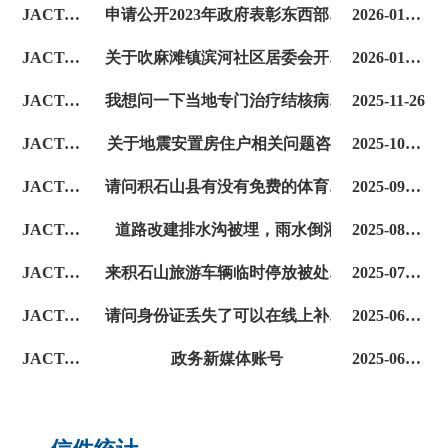
JACT-JSSXZXX2026012900001
申请公开2023年政府表彰东西部帮扶人员文件
2026-01-29
JACT-JSSXZXX2026010600001
关于吹麻滩镇滨河社区居委会开具虚假居住证明的举报
2026-01-06
JACT-JSSXZXX2025112600001
我想问一下当地专门治疗结核病的医疗机构是哪一个
2025-11-26
JACT-JSSXZXX2025102400001
关于地震安置房住户相关问题咨询
2025-10-24
JACT-JSSXZXX2025090300002
请问积石山县有没有免费的体育馆呢
2025-09-03
JACT-JSSXZXX2025080500001
道路改建排水沟被埋，雨水倒灌
2025-08-05
JACT-JSSXZXX2025072900001
来积石山旅游车辆临时停放被处罚，恳请撤销
2025-07-29
JACT-JSSXZXX2025060400002
请问身份证丢失了可以在线上补办吗？
2025-06-04
JACT-JSSXZXX2025060400001
政务新媒体账号
2025-06-04
JACT-JSSXZXX2025050900001
乱拖车乱收费
2025-05-09
JACT-JSSXZXX2025031000001
小孩办理身份证
2025-03-10