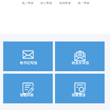
JACT-JSSXZXX2026062700001
统计年鉴申请
2026-06-27
JACT-JSSXZXX2026060800002
图书馆自习室的具体开放与关闭时间
2026-06-08
JACT-JSSXZXX2026041800001
请求核实积石山人民医院项目建设情况
2026-04-18
给书记写信
给县长写信
JACT-JSSXZXX2026030400001
请问如何查询积石山县的文旅行业相关统计数据？
2026-03-04
JACT-JSSXZXX2026012900001
申请公开2023年政府表彰东西部帮扶人员文件
2026-01-29
JACT-JSSXZXX2026010600001
关于吹麻滩镇滨河社区居委会开具虚假居住证明的举报
2026-01-06
智能问答
我要查信
JACT-JSSXZXX2025112600001
我想问一下当地专门治疗结核病的医疗机构是哪一个
2025-11-26
JACT-JSSXZXX2025102400001
关于地震安置房住户相关问题咨询
2025-10-24