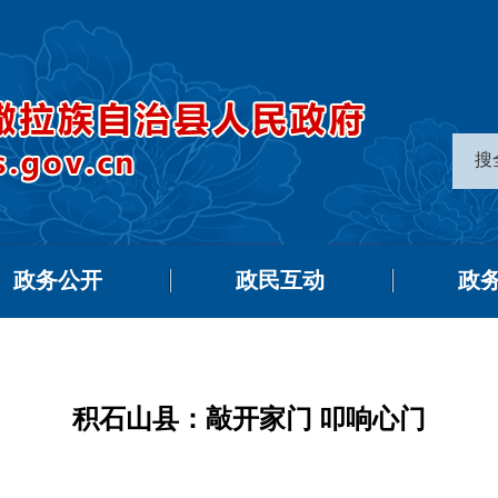
搜
政务公开
政民互动
政
积石山县：敲开家门 叩响心门