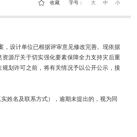
收藏
字号：
大
中
小
案，
设计单位已根据
评审意见
修改完善
。
现依据
然资源厅关于切实强化要素保障全力支持灾后重
在规划许可之前，将有关情况予以公开公
示，接
真实姓名及联系方式）
，
逾期未提出的，视为同