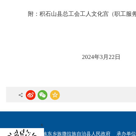
附：
积石山县总工会工人文化宫（职工服务中
202
4
年
3
月
22
日
x
权所有：积石山保安族东乡族撒拉族自治县人民政府
承办单位