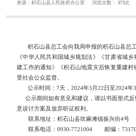
来源：积石山县人民政府办公室
浏览次数：
373
次
积石山县总工会向我局申报的积石山县总
《中华人民共和国城乡规
划
法》《甘肃省城乡
建工作的通知》
《积石山地震灾后恢复重建村
受社会公众监督。
公示时间：
7天，202
4
年
3
月
22
日至
202
4
年
公示期间如有意见和建议，请以书面形式反
意
设计
方案及放弃听证权利。
联系地址：
积石山县吹麻滩镇振兴街
4号
联系电话：
0930-
7721004
邮编：
731
7