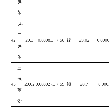
氯
苯
1,4-
二
42
≤0.3
0.0008L
/
58
镍
≤0.02
0.000
氯
苯
三
氯
43
≤0.02
0.000027L
/
59
钡
≤0.7
0.000
苯
②