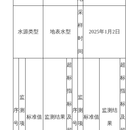
采
样
水源类型
地表水型
2025年1月2日
时
间
超
超
标
标
指
指
监
监
标
标
序
测
序
测
监测结
标准值
监测结果
及
标准值
及
号
项
号
项
果
超
超