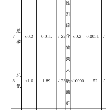
性
剂
硫
总
7
≤0.2
0.01L
/
22
化
≤0.2
0.005L
/
磷
物
粪
大
总
8
≤1.0
1.89
/
23
肠
≤10000
52
/
氮
菌
群