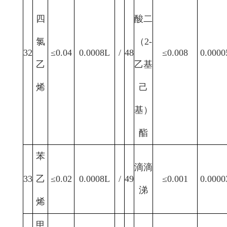
四
酸二
氯
（2-
32
≤0.04
0.0008L
/
48
≤0.008
0.0000
乙
乙基
烯
己
基）
酯
苯
滴滴
33
乙
≤0.02
0.0008L
/
49
≤0.001
0.0000
涕
烯
甲