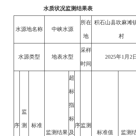
水质状况监测结果表
所在
积石山县吹麻滩
水源地名称
中峡水源
地
村
采样
水源类型
地表水型
2025年1月2
时间
超
标
指
监
标
序
测
标准
序
监测
监测结果
及
标准值
监测