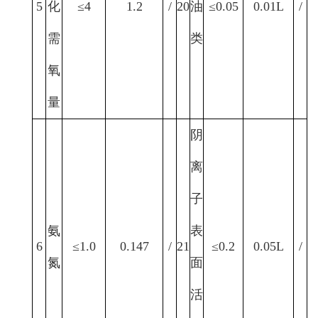
5
化
≤4
1.2
/
20
油
≤0.05
0.01L
/
需
类
氧
量
阴
离
子
氨
表
6
≤1.0
0.147
/
21
≤0.2
0.05L
/
氮
面
活