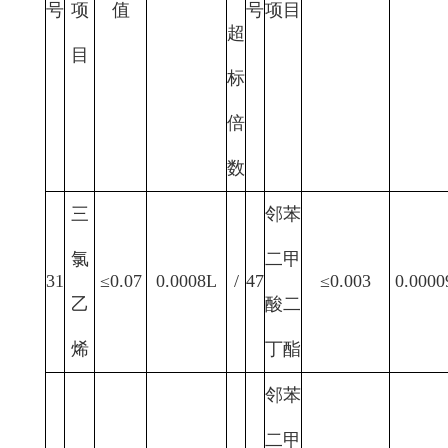
号
项
值
号
项目
超
目
标
倍
数
三
邻苯
氯
二甲
31
≤0.07
0.0008L
/
47
≤0.003
0.0000
乙
酸二
烯
丁酯
邻苯
二甲