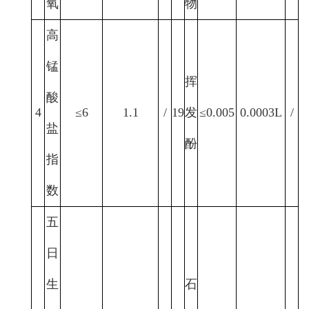
氧
物
高
锰
挥
酸
4
≤6
1.1
/
19
发
≤0.005
0.0003L
/
盐
酚
指
数
五
日
生
石