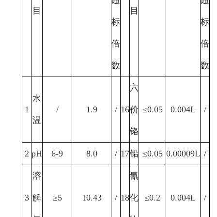
目
目
标
标
倍
倍
数
数
六
水
1
/
1.9
/
16
价
≤0.05
0.004L
/
温
铬
2
pH
6-9
8.0
/
17
铅
≤0.05
0.00009L
/
溶
氰
3
解
≥5
10.43
/
18
化
≤0.2
0.004L
/