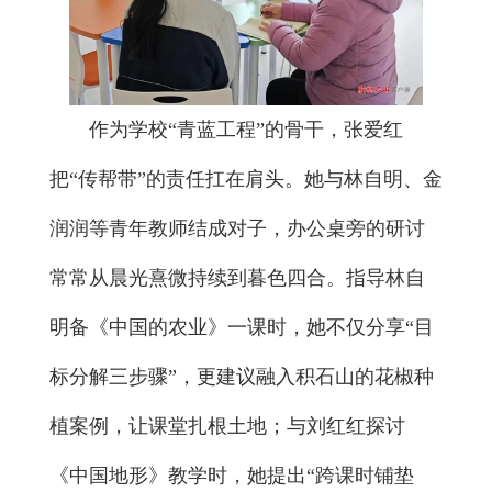
作为学校“青蓝工程”的骨干，张爱红
把“传帮带”的责任扛在肩头。她与林自明、金
润润等青年教师结成对子，办公桌旁的研讨
常常从晨光熹微持续到暮色四合。指导林自
明备《中国的农业》一课时，她不仅分享“目
标分解三步骤”，更建议融入积石山的花椒种
植案例，让课堂扎根土地；与刘红红探讨
《中国地形》教学时，她提出“跨课时铺垫