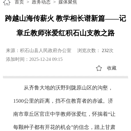
首页
>
政务动态
>
媒体聚焦
跨越山海传薪火 教学相长谱新篇——记
章丘教师张爱红积石山支教之路
来源：积石山县人民政府办公室
浏览次数：
232
次
添加时间：2025-12-24 09:15
收藏
从齐鲁大地的沃野到陇原山区的沟壑，
1500公里的距离，挡不住教育者的赤诚。济
南市章丘区官庄中学教师张爱红，怀揣着“让
每颗种子都有开花的机会”的信念，踏上甘肃