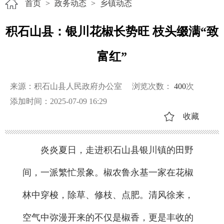
首页
>
政务动态
>
乡镇动态
积石山县：银川花椒长势旺 枝头缀满“致
富红”
来源：积石山县人民政府办公室
浏览次数：
400
次
添加时间：2025-07-09 16:29
收藏
炎炎夏日，走进积石山县银川镇的田野
间，一派繁忙景象。椒农鲁永基一家在花椒
林中穿梭，除草、修枝、点肥。清风徐来，
空气中弥漫开来的不仅是椒香，更是丰收的