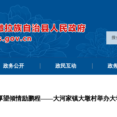
搜
政务公开
政民互动
政
 厚望倾情励鹏程——大河家镇大墩村举办大