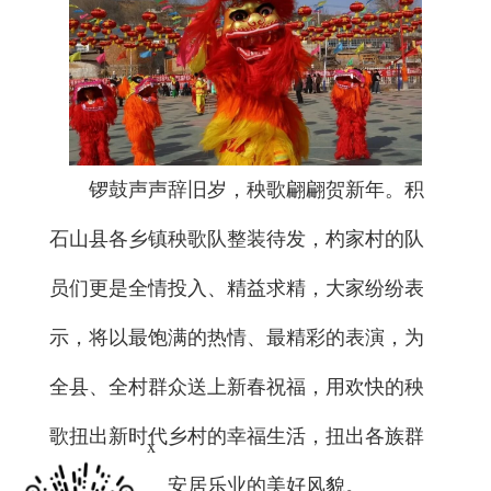
锣鼓声声辞旧岁，秧歌翩翩贺新年。积
石山县各乡镇秧歌队整装待发，杓家村的队
员们更是全情投入、精益求精，大家纷纷表
示，将以最饱满的热情、最精彩的表演，为
全县、全村群众送上新春祝福，用欢快的秧
歌扭出新时代乡村的幸福生活，扭出各族群
x
众团结奋进、安居乐业的美好风貌。