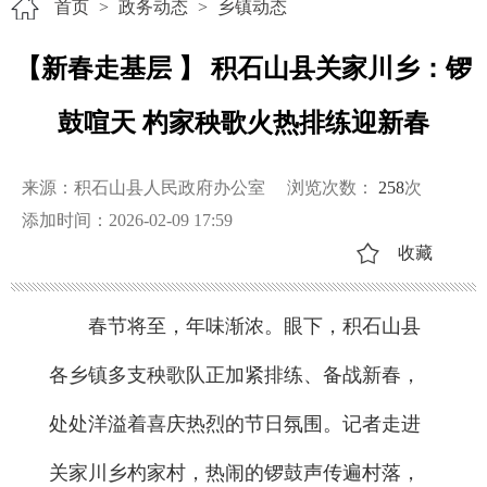
首页
>
政务动态
>
乡镇动态
【新春走基层 】 积石山县关家川乡：锣
鼓喧天 杓家秧歌火热排练迎新春
来源：积石山县人民政府办公室
浏览次数：
258
次
添加时间：2026-02-09 17:59
收藏
春节将至，年味渐浓。眼下，积石山县
各乡镇多支秧歌队正加紧排练、备战新春，
处处洋溢着喜庆热烈的节日氛围。记者走进
关家川乡杓家村，热闹的锣鼓声传遍村落，