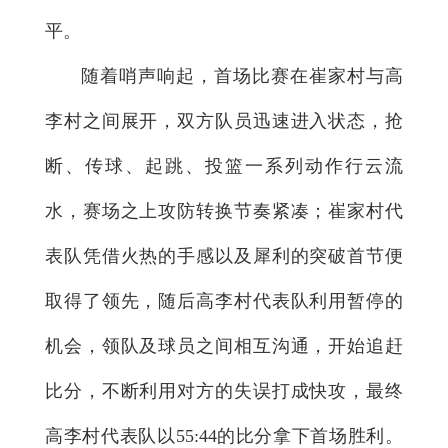
平。
随着哨声响起，首场比赛在崔家村与高
李村之间展开，双方队员迅速进入状态，抢
断、传球、起跳、投篮一系列动作行云流
水，赛场之上攻防转换节奏紧凑；崔家村代
表队凭借火热的手感以及犀利的突破首节便
取得了领先，随后高李村代表队利用暂停的
机会，领队及球员之间相互沟通，开始追赶
比分，不断利用对方的失误打成快攻，最终
高李村代表队以55:44的比分拿下首场胜利。