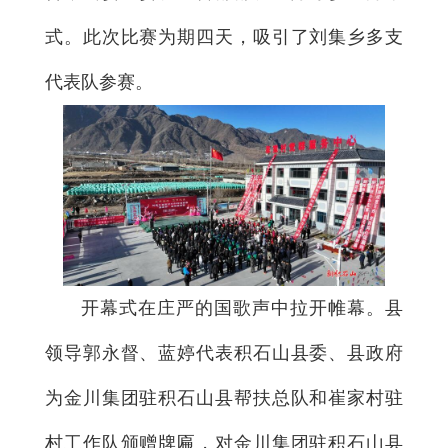
式。此次比赛为期四天，吸引了刘集乡多支
代表队参赛。
开幕式在庄严的国歌声中拉开帷幕。县
领导郭永督、蓝婷代表积石山县委、县政府
为金川集团驻积石山县帮扶总队和崔家村驻
村工作队颁赠牌匾，对金川集团驻积石山县