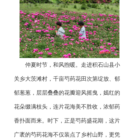
仲夏时节，和风煦暖。走进积石山县小
关乡大茨滩村，千亩芍药花田次第绽放、郁
郁葱葱，层层叠叠的花瓣迎风摇曳，嫣红的
花朵缀满枝头，连片花海美不胜收，浓郁药
香扑面而来。时下，正是芍药盛花期，这片
广袤的芍药花海不仅装点了乡村山野，更凭