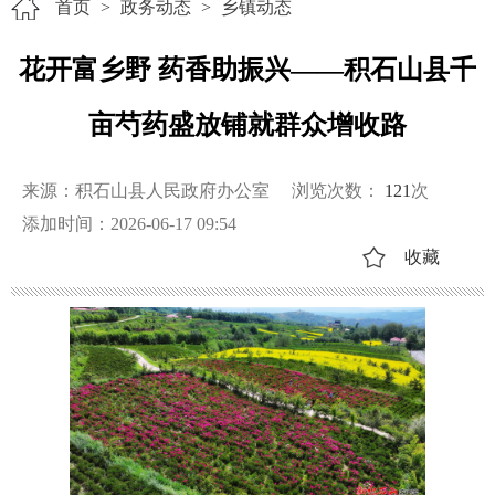
首页
>
政务动态
>
乡镇动态
花开富乡野 药香助振兴——积石山县千
亩芍药盛放铺就群众增收路
来源：积石山县人民政府办公室
浏览次数：
121
次
添加时间：2026-06-17 09:54
收藏