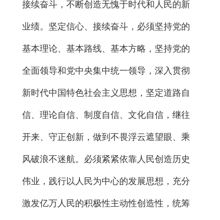
接续奋斗，不断创造无愧于时代和人民的新
业绩。坚定信心、接续奋斗，必须坚持党的
基本理论、基本路线、基本方略，坚持党的
全面领导和党中央集中统一领导，深入贯彻
新时代中国特色社会主义思想，坚定道路自
信、理论自信、制度自信、文化自信，继往
开来、守正创新，做到不畏浮云遮望眼、乘
风破浪不迷航。必须紧紧依靠人民创造历史
伟业，践行以人民为中心的发展思想，充分
激发亿万人民的积极性主动性创造性，统筹