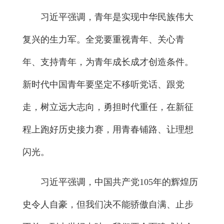
习近平强调，青年是实现中华民族伟大
复兴的生力军。全党要重视青年、关心青
年、支持青年，为青年成长成才创造条件。
新时代中国青年要坚定不移听党话、跟党
走，树立远大志向，勇担时代重任，在新征
程上跑好历史接力赛，用青春铺路、让理想
闪光。
习近平强调，中国共产党105年的辉煌历
史令人自豪，但我们决不能骄傲自满、止步