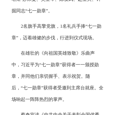
掘同志“七一勋章”。
2名旗手高擎党旗，1名礼兵手捧“七一勋
章”，迈着雄健的步伐，行进到仪式现场。
在雄壮的《向祖国英雄致敬》乐曲声
中，习近平为“七一勋章”获得者一一颁授勋
章，并同他们亲切握手、表示祝贺。随
后，“七一勋章”获得者受邀到主席台就座。全
场响起一阵阵热烈的掌声。
蔡奇宣读《中共中央关于表彰全国优秀