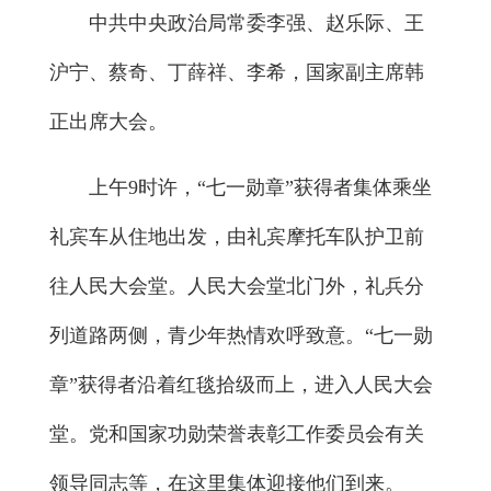
中共中央政治局常委李强、赵乐际、王
沪宁、蔡奇、丁薛祥、李希，国家副主席韩
正出席大会。
上午9时许，“七一勋章”获得者集体乘坐
礼宾车从住地出发，由礼宾摩托车队护卫前
往人民大会堂。人民大会堂北门外，礼兵分
列道路两侧，青少年热情欢呼致意。“七一勋
章”获得者沿着红毯拾级而上，进入人民大会
堂。党和国家功勋荣誉表彰工作委员会有关
领导同志等，在这里集体迎接他们到来。