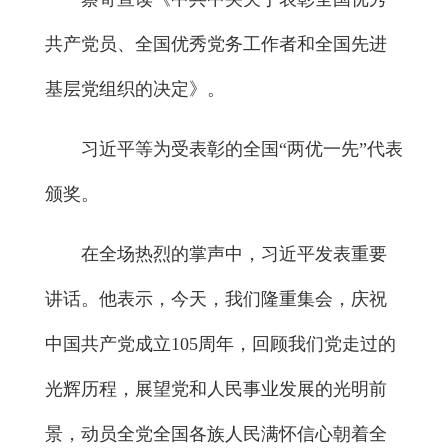
共产党员、全国优秀党务工作者和全国先进
基层党组织的决定》。
习近平等为受表彰的全国“两优一先”代表
颁奖。
在全场热烈的掌声中，习近平发表重要
讲话。他表示，今天，我们隆重集会，庆祝
中国共产党成立105周年，回顾我们党走过的
光辉历程，展望党和人民事业发展的光明前
景，动员全党全国各族人民满怀信心朝着全