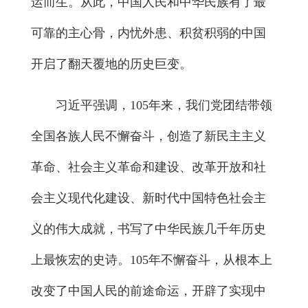
运而生。从此，中国人民和中华民族有了最
可靠的主心骨，内忧外患、积贫积弱的中国
开启了翻天覆地的历史巨变。
习近平强调，105年来，我们党团结带领
全国各族人民不懈奋斗，创造了新民主主义
革命、社会主义革命和建设、改革开放和社
会主义现代化建设、新时代中国特色社会主
义的伟大成就，书写了中华民族几千年历史
上最恢宏的史诗。105年不懈奋斗，从根本上
改变了中国人民的前途命运，开辟了实现中