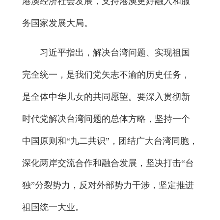
港澳经济社会发展，支持港澳更好融入和服
务国家发展大局。
习近平指出，解决台湾问题、实现祖国
完全统一，是我们党矢志不渝的历史任务，
是全体中华儿女的共同愿望。要深入贯彻新
时代党解决台湾问题的总体方略，坚持一个
中国原则和“九二共识”，团结广大台湾同胞，
深化两岸交流合作和融合发展，坚决打击“台
独”分裂势力，反对外部势力干涉，坚定推进
祖国统一大业。