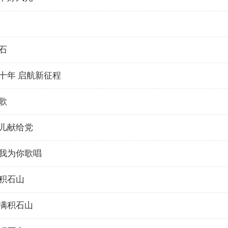
石
十年 启航新征程
歌
儿献给党
我为你歌唱
积石山
满积石山