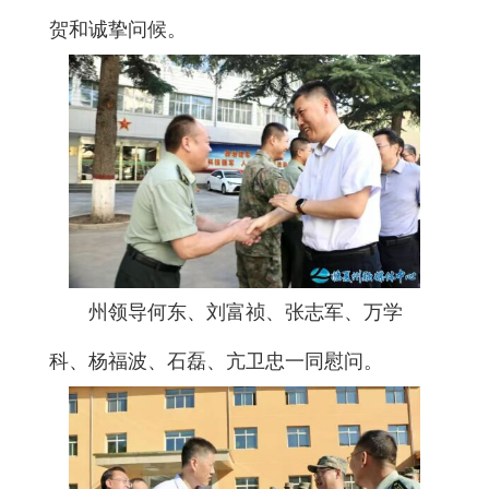
贺和诚挚问候。
州领导何东、刘富祯、张志军、万学
科、杨福波、石磊、亢卫忠一同慰问。