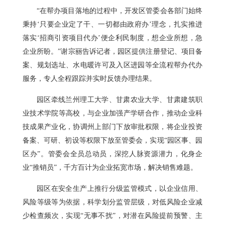
“在帮办项目落地的过程中，开发区管委会各部门始终
秉持‘只要企业定了干、一切都由政府办’理念，扎实推进
落实‘招商引资项目代办’便企利民制度，想企业所想，急
企业所盼。”谢宗丽告诉记者，园区提供注册登记、项目备
案、规划选址、水电暖许可及入区进园等全流程帮办代办
服务，专人全程跟踪并实时反馈办理结果。
园区牵线兰州理工大学、甘肃农业大学、甘肃建筑职
业技术学院等高校，与企业加强产学研合作，推动企业科
技成果产业化，协调州上部门下放审批权限，将企业投资
备案、可研、初设等权限下放至管委会，实现“园区事、园
区办”。管委会全员总动员，深挖人脉资源潜力，化身企
业“推销员”，千方百计为企业拓宽市场，解决销售难题。
园区在安全生产上推行分级监管模式，以企业信用、
风险等级等为依据，科学划分监管层级，对低风险企业减
少检查频次，实现“无事不扰”，对潜在风险提前预警、主