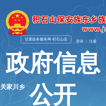
甘肃政务服务网·积石山县
登录
|
注册
政府信息
公开
山关家川乡