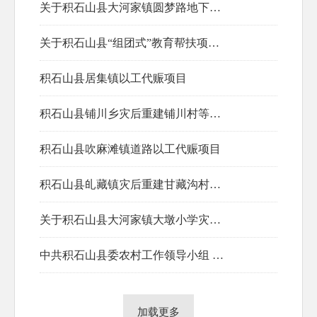
关于积石山县大河家镇圆梦路地下管网及道路工程规划设计方案批前公示
2025-04-24
关于积石山县“组团式”教育帮扶项目—积石中学盥洗室建设项目规划设计方案批前公示
2024-09-22
积石山县居集镇以工代赈项目
2024-09-13
积石山县铺川乡灾后重建铺川村等村道路改建工程
2024-06-28
积石山县吹麻滩镇道路以工代赈项目
2024-06-28
积石山县癿藏镇灾后重建甘藏沟村等村村社道路硬化工程
2024-06-28
关于积石山县大河家镇大墩小学灾后异地重建教学楼建设项目等4个项目规划设计方案批前公示
2024-06-28
2024-06-21
中共积石山县委农村工作领导小组 积石山县实施乡村振兴战略领导小组关于印发《积石山县2024年东西部协作第二批资金项目计划》的通知
2024-06-12
加载更多