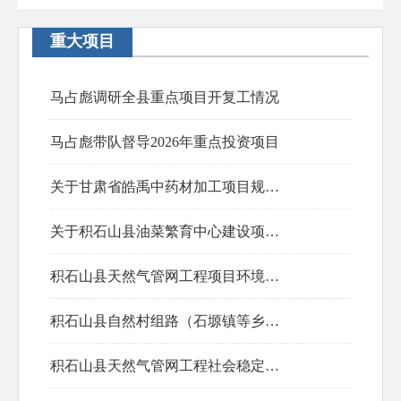
重大项目
马占彪调研全县重点项目开复工情况
马占彪带队督导2026年重点投资项目
2026-03-18
关于甘肃省皓禹中药材加工项目规划设计方案批前公示
2026-03-03
关于积石山县油菜繁育中心建设项目规划设计方案批前公示
2025-07-28
积石山县天然气管网工程项目环境影响报告书第二次公示
2025-07-28
积石山县自然村组路（石塬镇等乡镇）以工代赈项目公示
2025-06-18
积石山县天然气管网工程社会稳定风险公众参与信息公示
2025-05-16