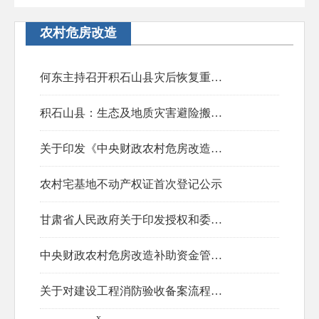
农村危房改造
何东主持召开积石山县灾后恢复重建项目工作推进会
积石山县：生态及地质灾害避险搬迁工作有序推进
2025-08-05
关于印发《中央财政农村危房改造补助资金管理办法》的通知
2023-12-06
农村宅基地不动产权证首次登记公示
2023-09-09
甘肃省人民政府关于印发授权和委托用地审批事项实施方案的通知
2023-04-17
中央财政农村危房改造补助资金管理暂行办法(2022)
2023-03-08
关于对建设工程消防验收备案流程图的公示
2022-09-13
x