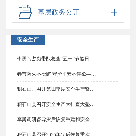
基层政务公开
安全生产
李勇马占彪带队检查“五一”节假日安全生产工作
2026-05-01
春节防火不松懈 守护平安不停歇——积石山县林草中心全力筑牢春节森林草原防火安全防线
积石山县召开第四季度安全生产暨森林草原防灭火工作会议
2026-02-24
积石山县召开安全生产大排查大整治百日攻坚行动动员会
2025-09-29
李勇调研督导灾后恢复重建和安全生产工作
2025-06-18
积石山县召开2025年灾后恢复重建项目调度会
2025-06-03