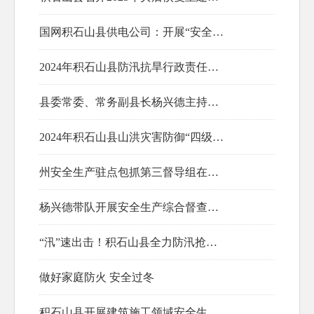
2025-03-11
国网积石山县供电公司：开展“安全生产月活动” 共筑和谐平安家园
2024年积石山县防汛抗旱行政责任人名单
2024-07-09
县委常委、常务副县长杨兴德主持召开州安全生产驻点包抓“百日行动”推进会暨全县“五一”期间安全生产工作安排会
2024-06-03
2024-04-29
2024年积石山县山洪灾害防御“四级包抓”责任人公示
州安全生产驻点包抓第三督导组在积石山县开展“百日行动”督导检查工作推进会
2024-04-01
杨兴德带队开展安全生产综合督查活动
2024-03-01
“汛”速出击！积石山县全力防汛抢险保安全
2023-12-06
做好家庭防火 安全过冬
2023-09-09
积石山县开展建筑施工领域安全生产执法检查
2022-12-02