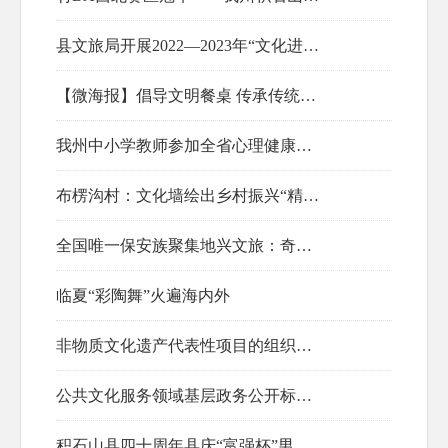
2023-09-09
县文旅局开展2022—2023年“文化进万家·送戏下乡”惠民文艺演出活动
2023-03-08
【微海报】倡导文明餐桌 传承传统美德
我州中小学教师参加全省心理健康教育教师专业发展研修论坛
2022-12-02
2022-11-25
布楞沟村：文化墙绘出乡村振兴“精气神”
全国唯一保安族聚集地兴文旅：奇峰与民族风情吸睛
2022-11-25
临夏“彩陶舞”火遍海内外
2022-11-24
非物质文化遗产代表性项目的组织推荐评审认定
2022-11-23
公共文化服务领域基层政务公开标准指引
2022-06-22
积石山县四十周年县庆“富强杯”男子篮球邀请赛进展
2022-05-20