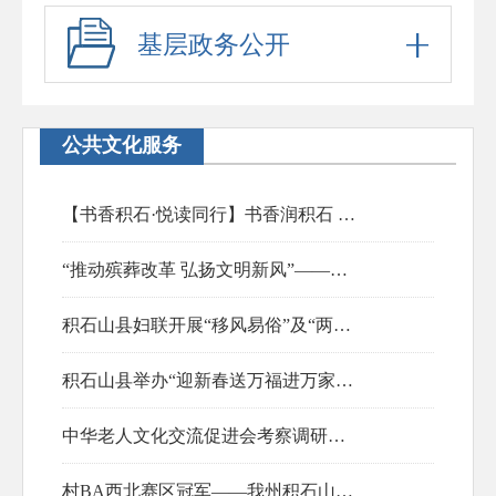
基层政务公开
公共文化服务
【书香积石·悦读同行】书香润积石 阅见新生活——积石山县深入推进全民阅读工作 赋能文化建设
2026-04-24
“推动殡葬改革 弘扬文明新风”——积石山县开展殡葬移风易俗主题宣传活动
2025-03-20
积石山县妇联开展“移风易俗”及“两癌”保险宣传培训会
2024-07-09
积石山县举办“迎新春送万福进万家”文艺志愿服务活动
中华老人文化交流促进会考察调研积石山县基层中小学师资和教学情况
2024-01-24
2023-12-06
村BA西北赛区冠军——我州积石山县吹麻滩镇篮球队胜利凯旋