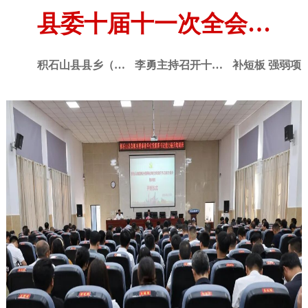
县委十届十一次全会暨全县经济高质量发展重点工作推进会召开
积石山县县乡（镇）人大换届选举工作推进会召开
李勇主持召开十届县委常委会第129次会议
补短板 强弱项 提能力—